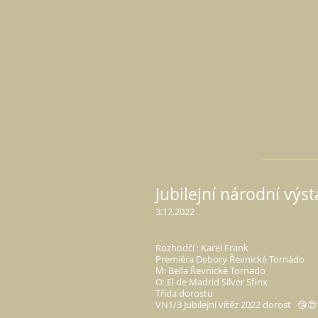
Jubilejní národní výs
3.12.2022
Rozhodčí : Karel Frank
Premiéra Debory Řevnické Tornádo
M: Bella Řevnické Tornado
O: El de Madrid Silver Sfinx
Třída dorostu
VN1/3 Jubilejní vítěz 2022 dorost 😘