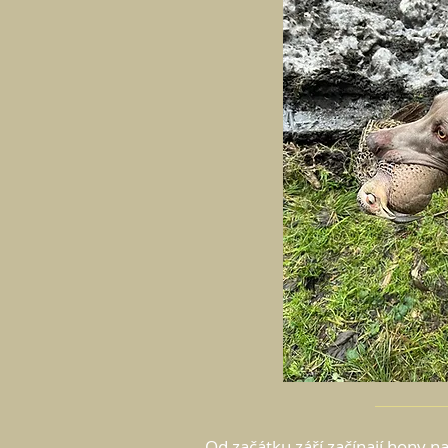
Od začátku září začínají hony n