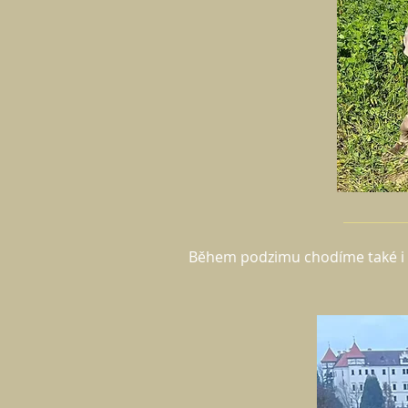
Během podzimu chodíme také i na b