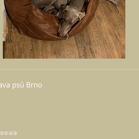
tava psů Brno
😘😍😘😘