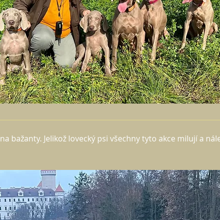
ažanty. Jelikož lovecký psi všechny tyto akce milují a náležit