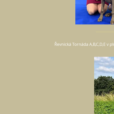
Řevnická Tornáda A,B,C,D,E v p