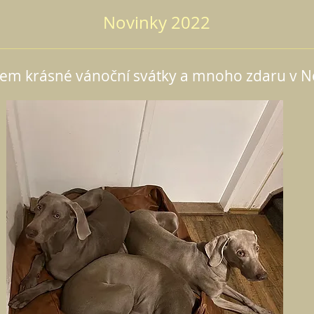
Novinky 2022
em krásné vánoční svátky a mnoho zdaru v 