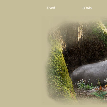
Úvod
O nás