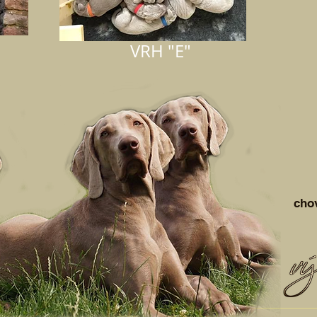
VRH "E"
cho