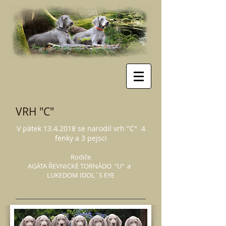
VRH "C"
V pátek
13.4.2018
se narodil vrh "C"
4
fenky a 3 pejsc
i
Rodiče
AGÁTA ŘEVNICKÉ TORNÁDO "U" a
LUKEDOM IDOL´S EYE