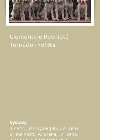
Clementine Řevnické
Tornádo
- holčička
Výstavy:
3 x VN1, užší výběr JBIS, ZV I.cena -
druhé místo, PZ I.cena, LZ I.cena.