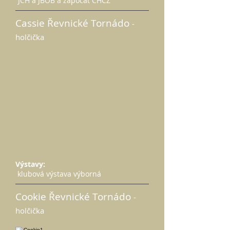
JCH a JBOB a započat CHCZ
Cassie Řevnické Tornádo
-
holčička
Výstavy:
klubová výstava výborná
Cookie Řevnické Tornádo
-
holčička