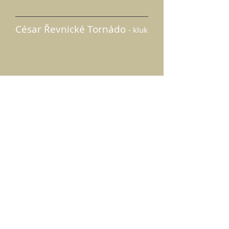
César Řevnické Tornádo
- kluk
Cyril Řevnické Tornádo
- kluk